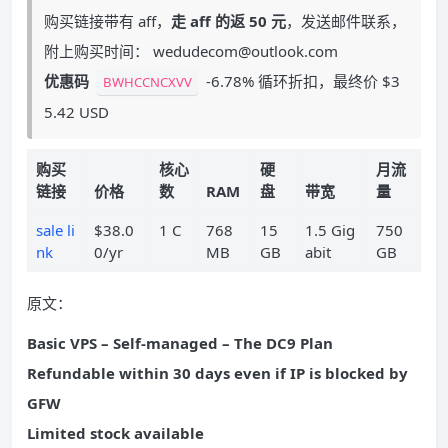
购买链接带有 aff，
走 aff 的返 50 元
，发送邮件联系，
附上购买时间： wedudecom@outlook.com
优惠码
-6.78% 循环折扣，最终价 $3
BWHCCNCXVV
5.42 USD
购买
核心
硬
月流
链接
价格
数
RAM
盘
带宽
量
sale li
$38.0
1 C
768
15
1.5 Gig
750
nk
0/yr
MB
GB
abit
GB
原文：
Basic VPS – Self-managed – The DC9 Plan
Refundable within 30 days even if IP is blocked by
GFW
Limited stock available