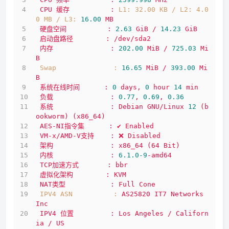
CPU
缓存
:
L1: 32.00 KB / L2: 4.0
0 MB / L3:
16.00
MB
硬盘空间
:
2.63
GiB
/
14.23
GiB
启动盘路径
:
/dev/sda2
内存
:
202.00
MiB
/
725.03
Mi
B
Swap              :
16.65
MiB
/
393.00
Mi
B
系统在线时间
:
0
days,
0
hour
14
min
负载
:
0.77
,
0.69
,
0.36
系统
:
Debian
GNU/Linux
12
(b
ookworm)
(x86_64)
AES-NI指令集
:
✔
Enabled
VM-x/AMD-V支持
:
❌
Disabled
架构
:
x86_64
(64
Bit)
内核
:
6.1
.0
-9
-amd64
TCP加速方式
:
bbr
虚拟化架构
:
KVM
NAT类型
:
Full
Cone
IPV4 ASN          :
AS25820
IT7
Networks
Inc
IPV4
位置
:
Los
Angeles
/
Californ
ia
/
US