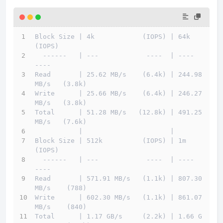
Block Size | 4k            (IOPS) | 64k           
(IOPS)
  ------   | ---            ----  | ----           
---- 
Read       | 25.62 MB/s    (6.4k) | 244.98 
MB/s   (3.8k)
Write      | 25.66 MB/s    (6.4k) | 246.27 
MB/s   (3.8k)
Total      | 51.28 MB/s   (12.8k) | 491.25 
MB/s   (7.6k)
           |                    
Block Size | 512k          (IOPS) | 1m            
(IOPS)
  ------   | ---            ----  | ----           
---- 
Read       | 571.91 MB/s   (1.1k) | 807.30 
MB/s    (788)
Write      | 602.30 MB/s   (1.1k) | 861.07 
MB/s    (840)
Total      | 1.17 GB/s     (2.2k) | 1.66 G