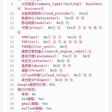
公司类型(company_type):hosting①
business
⑧
business⑪
云服务提供商(cloud_provider):
Yes
⑧
数据中心(datacenter):
Yes
⑥
⑨
⑪
移动网络(mobile):
No
⑥
⑪
代理(proxy):
No
①
②
Yes
⑥
⑦
⑧
⑨
⑩
⑪
⑫
VPN(vpn):
No
①
②
⑦
Yes
⑧
⑪
TOR(tor):
No
①
②
⑦
⑧
⑨
⑪
⑫
TOR出口(tor_exit):
No
⑧
搜索引擎机器人(search_engine_robot):②
匿名代理(anonymous):
Yes
⑦
⑧
No
⑨
攻击方(attacker):
No
⑧
⑨
滥用者(abuser):
No
⑧
⑨
⑪
威胁(threat):
No
⑧
⑨
iCloud中继(icloud_relay):
No
①
⑧
⑨
未分配IP(bogon):
No
⑧
⑨
⑪
Google搜索可行性：YES
端口25检测:
本地:
No
163
邮箱:
Yes
gmail邮箱:
Yes
outlook邮箱:
Yes