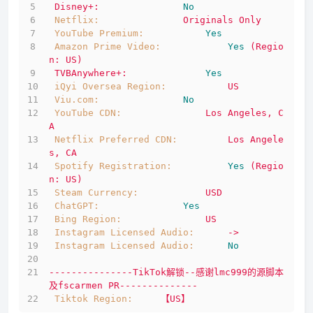
Disney+:
No
Netflix:
Originals
Only
YouTube Premium:
Yes
Amazon Prime Video:
Yes
(Regio
n:
US)
TVBAnywhere+:
Yes
iQyi Oversea Region:
US
Viu.com:
No
YouTube CDN:
Los
Angeles,
C
A
Netflix Preferred CDN:
Los
Angele
s,
CA
Spotify Registration:
Yes
(Regio
n:
US)
Steam Currency:
USD
ChatGPT:
Yes
Bing Region:
US
Instagram Licensed Audio:
->
Instagram Licensed Audio:
No
---------------TikTok解锁--感谢lmc999的源脚本
及fscarmen
PR--------------
Tiktok Region:
【US】