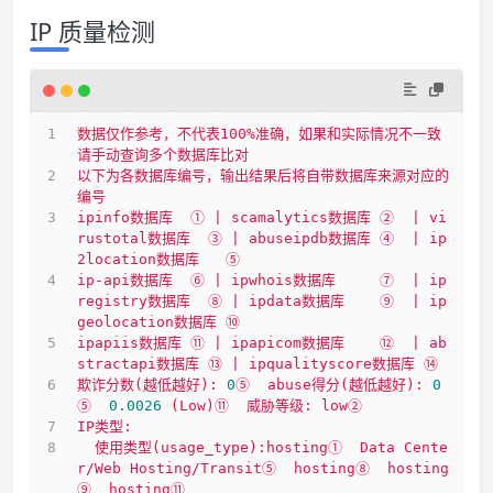
IP 质量检测
数据仅作参考，不代表100%准确，如果和实际情况不一致
请手动查询多个数据库比对
以下为各数据库编号，输出结果后将自带数据库来源对应的
编号
ipinfo数据库
①
|
scamalytics数据库
②
|
vi
rustotal数据库
③
|
abuseipdb数据库
④
|
ip
2location数据库
⑤
ip-api数据库
⑥
|
ipwhois数据库
⑦
|
ip
registry数据库
⑧
|
ipdata数据库
⑨
|
ip
geolocation数据库
⑩
ipapiis数据库
⑪
|
ipapicom数据库
⑫
|
ab
stractapi数据库
⑬
|
ipqualityscore数据库
⑭
欺诈分数(越低越好):
0
⑤
abuse得分(越低越好):
0
⑤
0.0026
(Low)⑪
威胁等级:
low②
IP类型:
使用类型(usage_type):hosting①
Data
Cente
r/Web
Hosting/Transit⑤
hosting⑧
hosting
⑨
hosting⑪