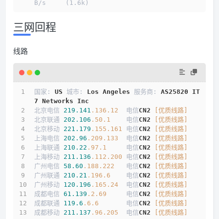
B/s     (1.6k)
三网回程
线路
国家: 
US
 城市: 
Los
Angeles
 服务商: 
AS25820
IT
7
Networks
Inc
北京电信 
219.141
.136
.12
  电信
CN2
[优质线路]
北京联通 
202.106
.50
.1
    电信
CN2
[优质线路]
北京移动 
221.179
.155
.161
 电信
CN2
[优质线路]
上海电信 
202.96
.209
.133
  电信
CN2
[优质线路]
上海联通 
210.22
.97
.1
     电信
CN2
[优质线路]
上海移动 
211.136
.112
.200
 电信
CN2
[优质线路]
广州电信 
58.60
.188
.222
   电信
CN2
[优质线路]
广州联通 
210.21
.196
.6
    电信
CN2
[优质线路]
广州移动 
120.196
.165
.24
  电信
CN2
[优质线路]
成都电信 
61.139
.2
.69
     电信
CN2
[优质线路]
成都联通 
119.6
.6
.6
       电信
CN2
[优质线路]
成都移动 
211.137
.96
.205
  电信
CN2
[优质线路]