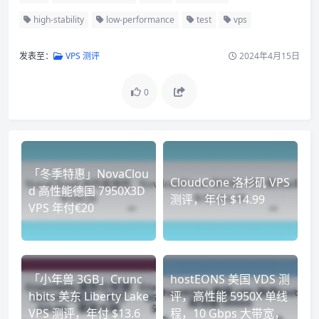
high-stability
low-performance
test
vps
发表至：
VPS 测评
2024年4月15日
0
「冬季特惠」NovaClou
CloudCone 洛杉矶 VPS
d 高性能德国 7950X3D
测评，年付 $14.99
VPS 年付€20
「小年兽 3GB」Crunc
hostEONS 美国 VDS 测
hbits 美东 Liberty Lake
评，高性能 5950X 单线
VPS 测评，年付 $13.6
程，10 Gbps 大带宽，