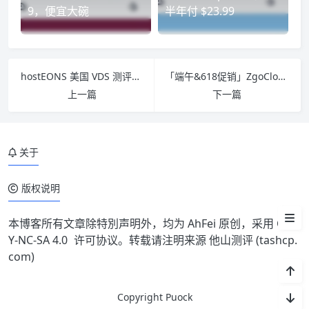
9，便宜大碗
半年付 $23.99
hostEONS 美国 VDS 测评，高性能 5950X 单线程，10 Gbps 大带宽，半年付 $23.99
「端午&618促销」ZgoCloud 美国 VDS 4c8g20T 测评，年付 $88，原生IP 高性能，Windows支持
上一篇
下一篇
关于
The DC9 Plan
版权说明
搬瓦工评测
本博客所有文章除特別声明外，均为 AhFei 原创，采用
CC B
Y-NC-SA 4.0
许可协议。转载请注明来源
他山测评 (tashcp.
com)
Copyright Puock