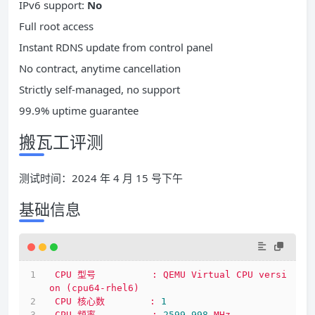
IPv6 support:
No
Full root access
Instant RDNS update from control panel
No contract, anytime cancellation
Strictly self-managed, no support
99.9% uptime guarantee
搬瓦工评测
测试时间：2024 年 4 月 15 号下午
基础信息
CPU
型号
:
QEMU
Virtual
CPU
versi
on
(cpu64-rhel6)
CPU
核心数
:
1
CPU
频率
:
2599.998 
MHz