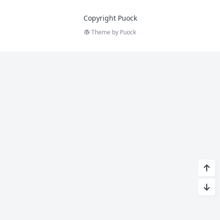
Copyright Puock
Theme by
Puock