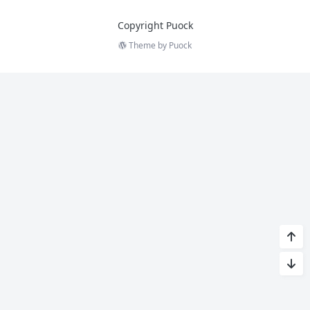
Copyright Puock
Theme by
Puock